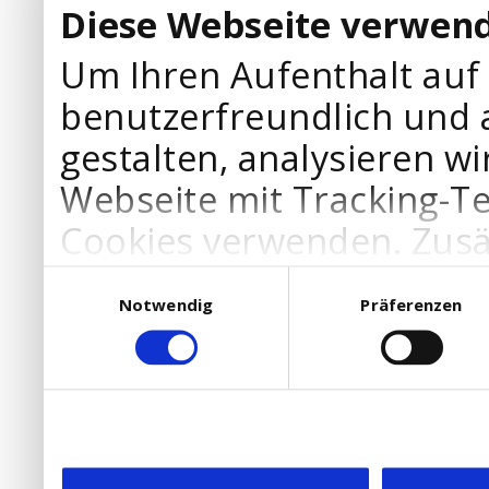
Diese Webseite verwend
Um Ihren Aufenthalt auf
benutzerfreundlich und 
gestalten, analysieren wi
Webseite mit Tracking-T
Cookies verwenden. Zusä
Werbepartner Cookies, u
Einwilligungsauswahl
Notwendig
Präferenzen
Ihre Bedürfnisse anzupa
die Verwendung von Cookies
DSGVO.
Ebenfalls willigen Sie ein