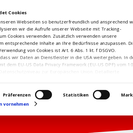
det Cookies
 unseren Webseiten so benutzerfreundlich und ansprechend w
alysieren wir die Aufrufe unserer Webseite mit Tracking-
rum Cookies verwenden. Zusätzlich verwenden unsere
m entsprechende Inhalte an Ihre Bedürfnisse anzupassen. D
erwendung von Cookies ist Art. 6 Abs. 1 lit. f DSGVO.
n, dass wir Daten an Dienstleister in die USA weitergeben. In 
mit dem EU-US Data Privacy Framework (EU-US DPF) vom 10. 
Datenschutzniveau zur Europäischen Union. Detaillierte
ei uns eingesetzten Cookies und deren Funktion, Hinweise zu
erarbeitung personenbezogener Daten und die Datenverarbe
uf unserer Seite zum
Datenschutz
. Dort können Sie Ihre
Präferenzen
Statistiken
Mark
eit widerrufen oder anpassen.
gen vornehmen