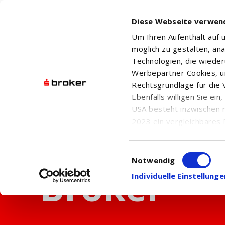
Diese Webseite verwen
Um Ihren Aufenthalt auf
möglich zu gestalten, an
Technologien, die wiede
Werbepartner Cookies, u
Rechtsgrundlage für die V
Ebenfalls willigen Sie ei
USA besteht inzwischen 
2023 ein vergleichbares 
Informationen über die b
damit einhergehenden V
Einwilligungsauswahl
in den USA, finden Sie a
Notwendig
Einwilligung auch jederz
Individuelle Einstellun