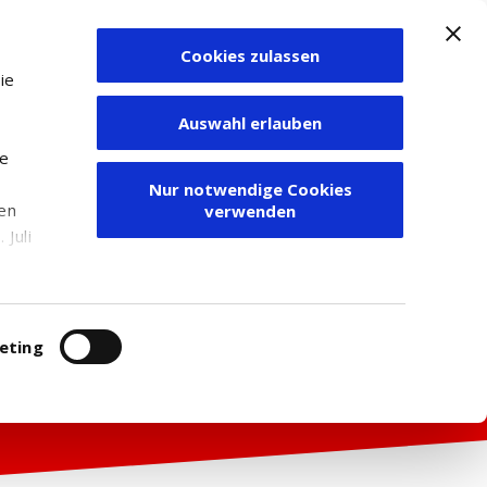
Cookies zulassen
Zum Depot
ie
Auswahl erlauben
ie
Nur notwendige Cookies
den
verwenden
Juli
r
itung
eting