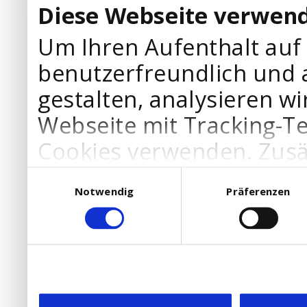
Diese Webseite verwend
Um Ihren Aufenthalt auf
benutzerfreundlich und 
gestalten, analysieren wi
Webseite mit Tracking-T
Cookies verwenden. Zusä
Werbepartner Cookies, u
Einwilligungsauswahl
Notwendig
Präferenzen
Ihre Bedürfnisse anzupa
die Verwendung von Cookies
DSGVO.
Ebenfalls willigen Sie ein