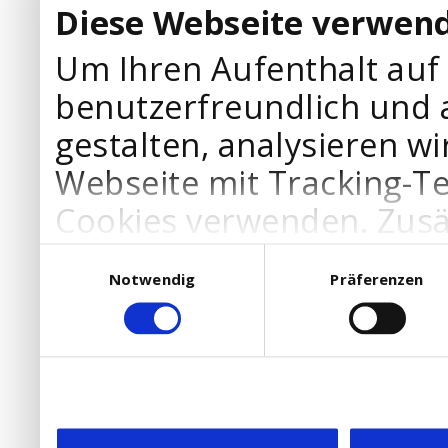
Diese Webseite verwend
Um Ihren Aufenthalt auf
benutzerfreundlich und 
gestalten, analysieren wi
Webseite mit Tracking-T
Cookies verwenden. Zusä
Werbepartner Cookies, u
Einwilligungsauswahl
Notwendig
Präferenzen
Ihre Bedürfnisse anzupa
die Verwendung von Cookies
DSGVO.
Ebenfalls willigen Sie ein