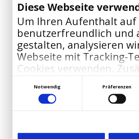
Diese Webseite verwend
Um Ihren Aufenthalt auf
benutzerfreundlich und 
gestalten, analysieren wi
Webseite mit Tracking-T
Cookies verwenden. Zusä
Werbepartner Cookies, u
Einwilligungsauswahl
Notwendig
Präferenzen
Ihre Bedürfnisse anzupa
die Verwendung von Cookies
DSGVO.
Ebenfalls willigen Sie ein