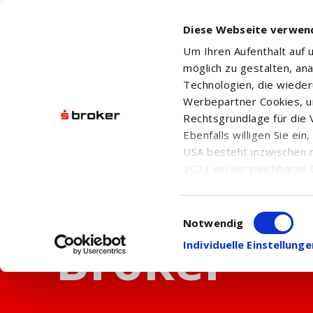
Diese Webseite verwen
Um Ihren Aufenthalt auf
möglich zu gestalten, an
Technologien, die wiede
Werbepartner Cookies, u
Rechtsgrundlage für die V
Ebenfalls willigen Sie ei
USA besteht inzwischen 
2023 ein vergleichbares 
Informationen über die b
damit einhergehenden V
Einwilligungsauswahl
in den USA, finden Sie a
Notwendig
Einwilligung auch jederz
Individuelle Einstellun