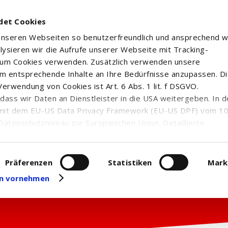
det Cookies
 unseren Webseiten so benutzerfreundlich und ansprechend w
alysieren wir die Aufrufe unserer Webseite mit Tracking-
rum Cookies verwenden. Zusätzlich verwenden unsere
m entsprechende Inhalte an Ihre Bedürfnisse anzupassen. D
erwendung von Cookies ist Art. 6 Abs. 1 lit. f DSGVO.
n, dass wir Daten an Dienstleister in die USA weitergeben. In 
mit dem EU-US Data Privacy Framework (EU-US DPF) vom 10. 
Datenschutzniveau zur Europäischen Union. Detaillierte
ei uns eingesetzten Cookies und deren Funktion, Hinweise zu
erarbeitung personenbezogener Daten und die Datenverarbe
uf unserer Seite zum
Datenschutz
. Dort können Sie Ihre
Präferenzen
Statistiken
Mark
eit widerrufen oder anpassen.
gen vornehmen