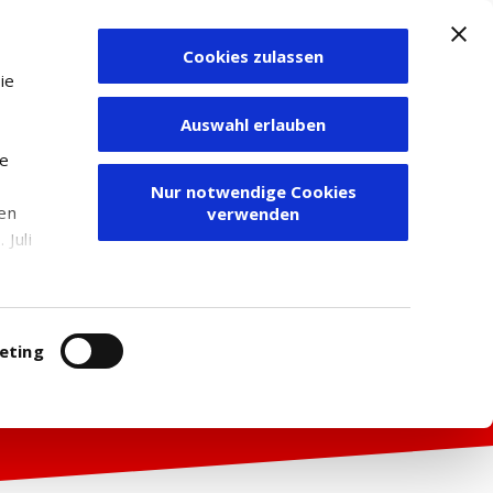
Cookies zulassen
Zum Depot
ie
Auswahl erlauben
ie
Nur notwendige Cookies
den
verwenden
Juli
r
itung
eting