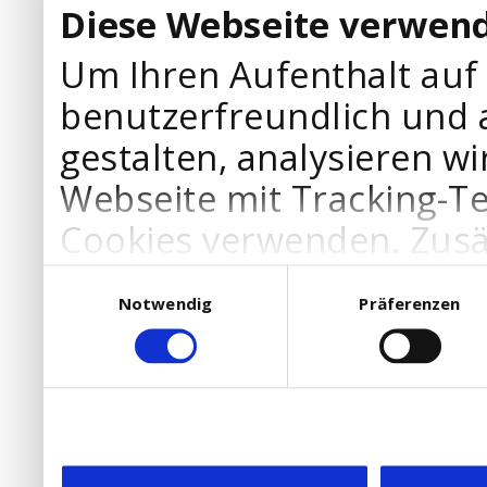
Diese Webseite verwend
Um Ihren Aufenthalt auf
benutzerfreundlich und 
gestalten, analysieren wi
Webseite mit Tracking-T
Cookies verwenden. Zusä
Werbepartner Cookies, u
Einwilligungsauswahl
Notwendig
Präferenzen
Ihre Bedürfnisse anzupa
die Verwendung von Cookies
DSGVO.
Ebenfalls willigen Sie ein