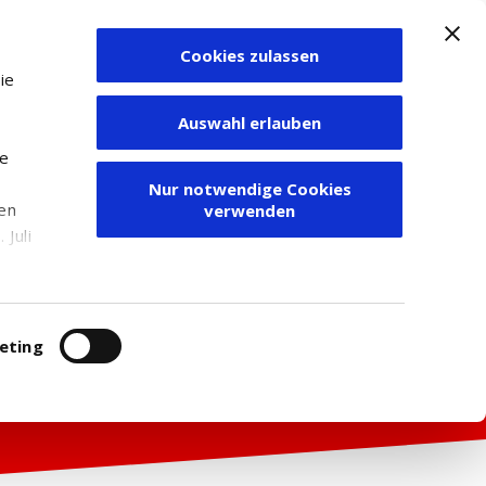
Cookies zulassen
Zum Depot
ie
Auswahl erlauben
ie
Nur notwendige Cookies
den
verwenden
Juli
r
itung
eting