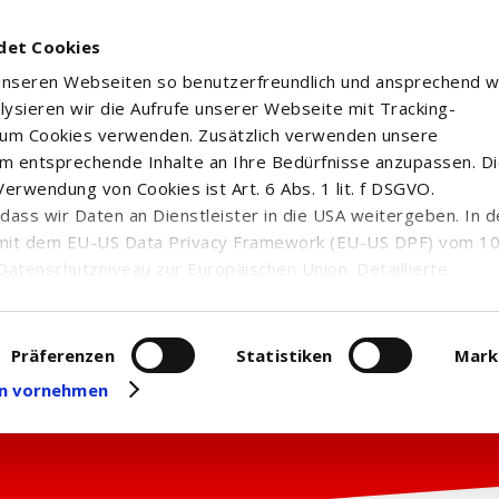
det Cookies
 unseren Webseiten so benutzerfreundlich und ansprechend w
alysieren wir die Aufrufe unserer Webseite mit Tracking-
rum Cookies verwenden. Zusätzlich verwenden unsere
m entsprechende Inhalte an Ihre Bedürfnisse anzupassen. D
erwendung von Cookies ist Art. 6 Abs. 1 lit. f DSGVO.
n, dass wir Daten an Dienstleister in die USA weitergeben. In 
mit dem EU-US Data Privacy Framework (EU-US DPF) vom 10. 
Datenschutzniveau zur Europäischen Union. Detaillierte
ei uns eingesetzten Cookies und deren Funktion, Hinweise zu
erarbeitung personenbezogener Daten und die Datenverarbe
uf unserer Seite zum
Datenschutz
. Dort können Sie Ihre
Präferenzen
Statistiken
Mark
eit widerrufen oder anpassen.
gen vornehmen