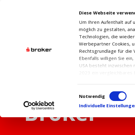
Diese Webseite verwen
Um Ihren Aufenthalt auf
möglich zu gestalten, an
Technologien, die wiede
Werbepartner Cookies, u
Rechtsgrundlage für die V
Ebenfalls willigen Sie ei
USA besteht inzwischen 
2023 ein vergleichbares 
Informationen über die b
damit einhergehenden V
Einwilligungsauswahl
in den USA, finden Sie a
Notwendig
Einwilligung auch jederz
Individuelle Einstellun