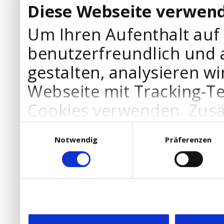
Diese Webseite verwend
Um Ihren Aufenthalt auf
benutzerfreundlich und 
gestalten, analysieren wi
Webseite mit Tracking-T
Cookies verwenden. Zusä
Werbepartner Cookies, u
Einwilligungsauswahl
Notwendig
Präferenzen
Ihre Bedürfnisse anzupa
die Verwendung von Cookies
DSGVO.
Ebenfalls willigen Sie ein