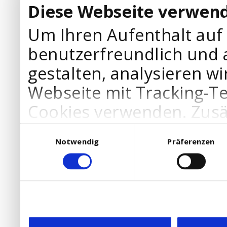
Diese Webseite verwend
Um Ihren Aufenthalt auf
benutzerfreundlich und 
gestalten, analysieren wi
Webseite mit Tracking-T
Cookies verwenden. Zusä
Werbepartner Cookies, u
Einwilligungsauswahl
Notwendig
Präferenzen
Ihre Bedürfnisse anzupa
die Verwendung von Cookies
DSGVO.
Ebenfalls willigen Sie ein