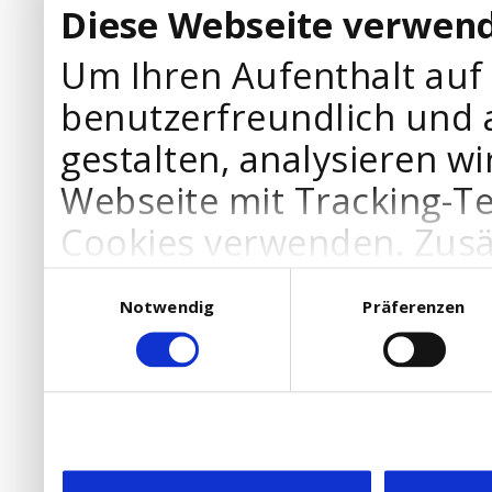
Diese Webseite verwend
Um Ihren Aufenthalt auf
benutzerfreundlich und 
gestalten, analysieren wi
Webseite mit Tracking-T
Cookies verwenden. Zusä
Werbepartner Cookies, u
Einwilligungsauswahl
Notwendig
Präferenzen
Ihre Bedürfnisse anzupa
die Verwendung von Cookies
DSGVO.
Ebenfalls willigen Sie ein