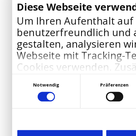
Diese Webseite verwend
Um Ihren Aufenthalt auf
benutzerfreundlich und 
gestalten, analysieren wi
Webseite mit Tracking-T
Cookies verwenden. Zusä
Werbepartner Cookies, u
Einwilligungsauswahl
Notwendig
Präferenzen
Ihre Bedürfnisse anzupa
die Verwendung von Cookies
DSGVO.
Ebenfalls willigen Sie ein