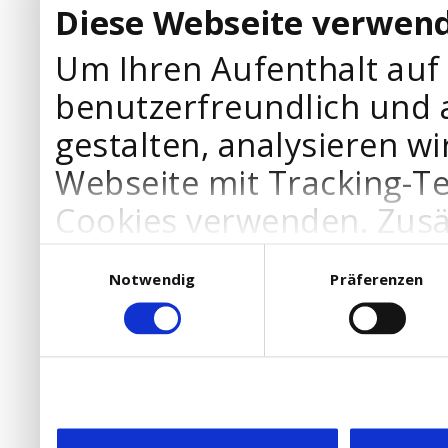
Diese Webseite verwend
Um Ihren Aufenthalt auf
benutzerfreundlich und 
gestalten, analysieren wi
Webseite mit Tracking-T
Cookies verwenden. Zusä
Werbepartner Cookies, u
Einwilligungsauswahl
Notwendig
Präferenzen
Ihre Bedürfnisse anzupa
die Verwendung von Cookies
DSGVO.
Ebenfalls willigen Sie ein