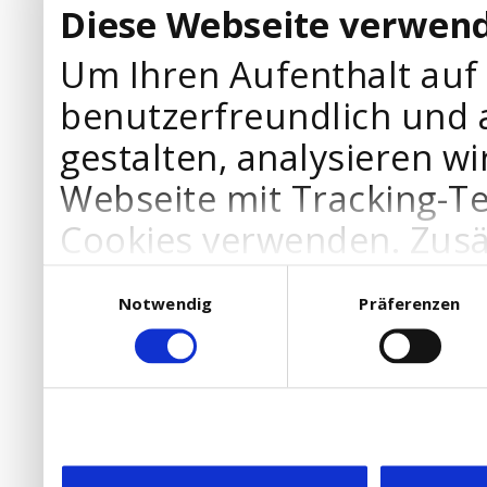
Diese Webseite verwend
Um Ihren Aufenthalt auf
benutzerfreundlich und 
gestalten, analysieren wi
Webseite mit Tracking-T
Cookies verwenden. Zusä
Werbepartner Cookies, u
Einwilligungsauswahl
Notwendig
Präferenzen
Ihre Bedürfnisse anzupa
die Verwendung von Cookies
DSGVO.
Ebenfalls willigen Sie ein