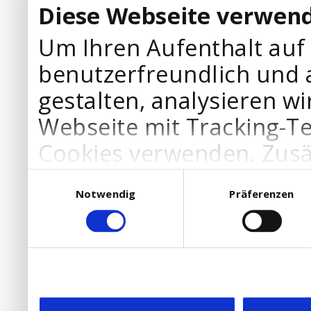
Diese Webseite verwend
Um Ihren Aufenthalt auf
benutzerfreundlich und 
gestalten, analysieren wi
Webseite mit Tracking-T
Cookies verwenden. Zusä
Werbepartner Cookies, u
Einwilligungsauswahl
Notwendig
Präferenzen
Ihre Bedürfnisse anzupa
die Verwendung von Cookies
DSGVO.
Ebenfalls willigen Sie ein