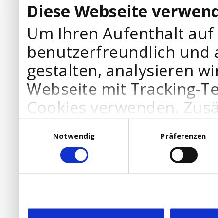
Diese Webseite verwend
Um Ihren Aufenthalt auf
benutzerfreundlich und 
gestalten, analysieren wi
Webseite mit Tracking-T
Cookies verwenden. Zusä
Werbepartner Cookies, u
Einwilligungsauswahl
Notwendig
Präferenzen
Ihre Bedürfnisse anzupa
die Verwendung von Cookies
DSGVO.
Ebenfalls willigen Sie ein