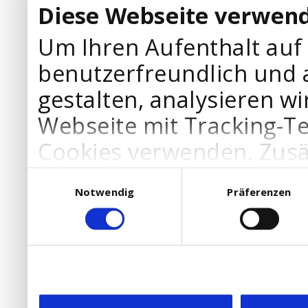
Diese Webseite verwend
Um Ihren Aufenthalt auf
benutzerfreundlich und 
gestalten, analysieren wi
Webseite mit Tracking-T
Cookies verwenden. Zusä
Werbepartner Cookies, u
Einwilligungsauswahl
Notwendig
Präferenzen
Ihre Bedürfnisse anzupa
die Verwendung von Cookies
DSGVO.
Ebenfalls willigen Sie ein