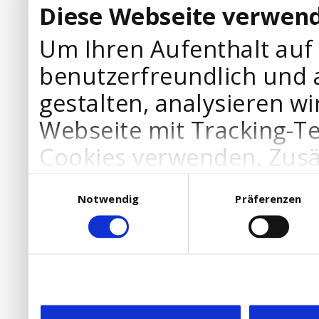
Diese Webseite verwend
Um Ihren Aufenthalt auf
benutzerfreundlich und 
gestalten, analysieren wi
Webseite mit Tracking-T
Cookies verwenden. Zusä
Werbepartner Cookies, u
Einwilligungsauswahl
Notwendig
Präferenzen
Ihre Bedürfnisse anzupa
die Verwendung von Cookies
DSGVO.
Ebenfalls willigen Sie ein