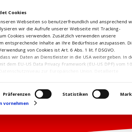
det Cookies
 unseren Webseiten so benutzerfreundlich und ansprechend w
alysieren wir die Aufrufe unserer Webseite mit Tracking-
rum Cookies verwenden. Zusätzlich verwenden unsere
m entsprechende Inhalte an Ihre Bedürfnisse anzupassen. D
erwendung von Cookies ist Art. 6 Abs. 1 lit. f DSGVO.
n, dass wir Daten an Dienstleister in die USA weitergeben. In 
mit dem EU-US Data Privacy Framework (EU-US DPF) vom 10. 
Datenschutzniveau zur Europäischen Union. Detaillierte
ei uns eingesetzten Cookies und deren Funktion, Hinweise zu
erarbeitung personenbezogener Daten und die Datenverarbe
uf unserer Seite zum
Datenschutz
. Dort können Sie Ihre
Präferenzen
Statistiken
Mark
eit widerrufen oder anpassen.
gen vornehmen