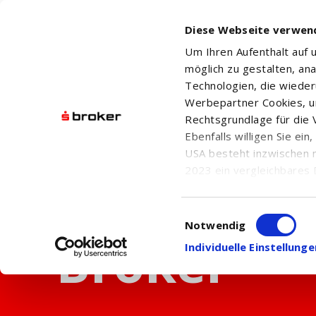
Diese Webseite verwen
Um Ihren Aufenthalt auf
möglich zu gestalten, an
Technologien, die wiede
Werbepartner Cookies, u
Rechtsgrundlage für die V
Ebenfalls willigen Sie ei
USA besteht inzwischen 
2023 ein vergleichbares 
Informationen über die b
damit einhergehenden V
Einwilligungsauswahl
in den USA, finden Sie a
Notwendig
Einwilligung auch jederz
Individuelle Einstellun