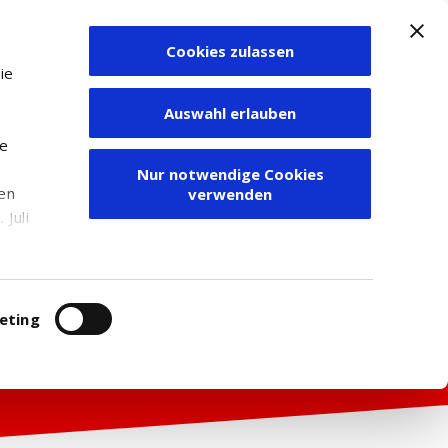
Cookies zulassen
Zum Depot
ie
Auswahl erlauben
ie
Nur notwendige Cookies
den
verwenden
Juli
r
itung
eting