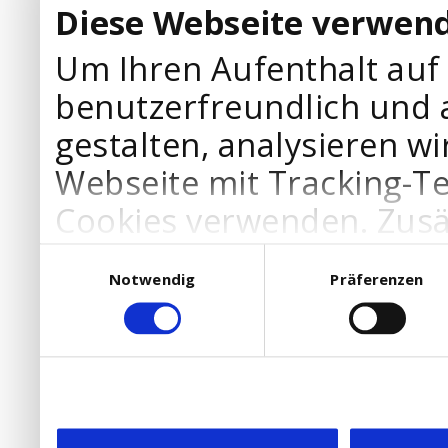
Diese Webseite verwend
Um Ihren Aufenthalt auf
benutzerfreundlich und 
gestalten, analysieren wi
Webseite mit Tracking-T
Cookies verwenden. Zusä
Werbepartner Cookies, u
Einwilligungsauswahl
Notwendig
Präferenzen
Ihre Bedürfnisse anzupa
die Verwendung von Cookies
DSGVO.
Ebenfalls willigen Sie ein