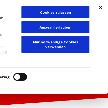
Cookies zulassen
Zum Depot
ie
Auswahl erlauben
ie
Nur notwendige Cookies
den
verwenden
Juli
r
itung
eting