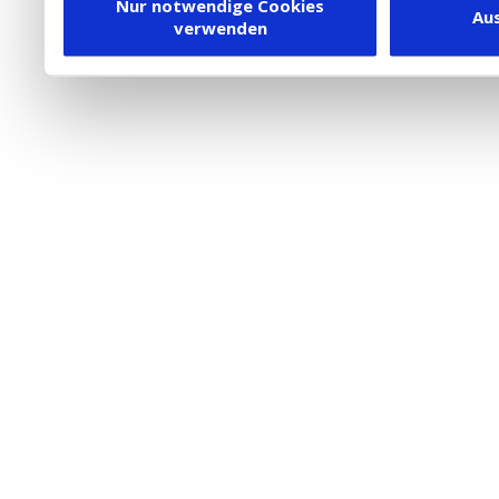
Dienstleister in die USA
Nur notwendige Cookies
Au
verwenden
besteht inzwischen mit 
Framework (EU-US DPF) v
vergleichbares Datensch
Union. Detaillierte Infor
eingesetzten Cookies und
damit einhergehenden V
personenbezogener Date
in den USA, finden Sie a
Datenschutz
. Dort könn
jederzeit widerrufen ode