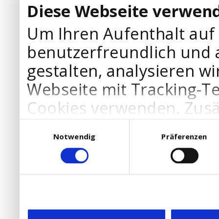
Diese Webseite verwend
Um Ihren Aufenthalt auf
benutzerfreundlich und 
gestalten, analysieren wi
Webseite mit Tracking-T
Cookies verwenden. Zusä
Werbepartner Cookies, u
Einwilligungsauswahl
Notwendig
Präferenzen
Ihre Bedürfnisse anzupa
die Verwendung von Cookies
DSGVO.
Ebenfalls willigen Sie ein