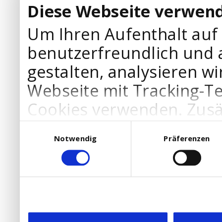
Diese Webseite verwend
Um Ihren Aufenthalt auf
benutzerfreundlich und 
gestalten, analysieren wi
Webseite mit Tracking-T
Cookies verwenden. Zusä
Werbepartner Cookies, u
Einwilligungsauswahl
Notwendig
Präferenzen
Ihre Bedürfnisse anzupa
die Verwendung von Cookies
DSGVO.
Ebenfalls willigen Sie ein