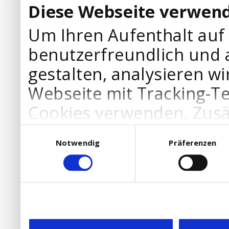
Diese Webseite verwend
Um Ihren Aufenthalt auf
benutzerfreundlich und 
gestalten, analysieren wi
Webseite mit Tracking-T
Cookies verwenden. Zusä
Werbepartner Cookies, u
Einwilligungsauswahl
Notwendig
Präferenzen
Ihre Bedürfnisse anzupa
die Verwendung von Cookies
DSGVO.
Ebenfalls willigen Sie ein