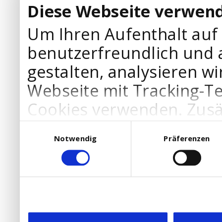
Diese Webseite verwend
Um Ihren Aufenthalt auf
benutzerfreundlich und 
gestalten, analysieren wi
Webseite mit Tracking-T
Cookies verwenden. Zusä
Werbepartner Cookies, u
Einwilligungsauswahl
Notwendig
Präferenzen
Ihre Bedürfnisse anzupa
die Verwendung von Cookies
DSGVO.
Ebenfalls willigen Sie ein