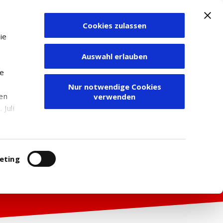
Cookies zulassen
Zum Depot
ie
Auswahl erlauben
ie
Nur notwendige Cookies
den
verwenden
Juli
r
itung
eting