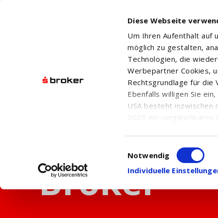
Diese Webseite verwen
Um Ihren Aufenthalt auf
möglich zu gestalten, an
Technologien, die wiede
Werbepartner Cookies, u
Rechtsgrundlage für die V
Ebenfalls willigen Sie ei
USA besteht inzwischen 
2023 ein vergleichbares 
Informationen über die b
damit einhergehenden V
Einwilligungsauswahl
in den USA, finden Sie a
Notwendig
Einwilligung auch jederz
Individuelle Einstellun