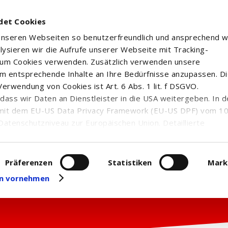
det Cookies
 unseren Webseiten so benutzerfreundlich und ansprechend w
alysieren wir die Aufrufe unserer Webseite mit Tracking-
rum Cookies verwenden. Zusätzlich verwenden unsere
m entsprechende Inhalte an Ihre Bedürfnisse anzupassen. D
erwendung von Cookies ist Art. 6 Abs. 1 lit. f DSGVO.
n, dass wir Daten an Dienstleister in die USA weitergeben. In 
mit dem EU-US Data Privacy Framework (EU-US DPF) vom 10. 
Datenschutzniveau zur Europäischen Union. Detaillierte
ei uns eingesetzten Cookies und deren Funktion, Hinweise zu
erarbeitung personenbezogener Daten und die Datenverarbe
uf unserer Seite zum
Datenschutz
. Dort können Sie Ihre
Präferenzen
Statistiken
Mark
eit widerrufen oder anpassen.
gen vornehmen