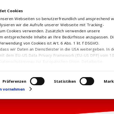
det Cookies
 unseren Webseiten so benutzerfreundlich und ansprechend w
alysieren wir die Aufrufe unserer Webseite mit Tracking-
rum Cookies verwenden. Zusätzlich verwenden unsere
m entsprechende Inhalte an Ihre Bedürfnisse anzupassen. D
erwendung von Cookies ist Art. 6 Abs. 1 lit. f DSGVO.
n, dass wir Daten an Dienstleister in die USA weitergeben. In 
mit dem EU-US Data Privacy Framework (EU-US DPF) vom 10. 
Datenschutzniveau zur Europäischen Union. Detaillierte
ei uns eingesetzten Cookies und deren Funktion, Hinweise zu
erarbeitung personenbezogener Daten und die Datenverarbe
uf unserer Seite zum
Datenschutz
. Dort können Sie Ihre
Präferenzen
Statistiken
Mark
eit widerrufen oder anpassen.
gen vornehmen