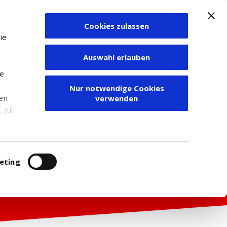
Cookies zulassen
Zum Depot
ie
Auswahl erlauben
ie
Nur notwendige Cookies
den
verwenden
Juli
r
itung
eting