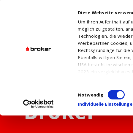
Diese Webseite verwen
Um Ihren Aufenthalt auf
möglich zu gestalten, an
Technologien, die wiede
Werbepartner Cookies, u
Rechtsgrundlage für die V
Ebenfalls willigen Sie ei
USA besteht inzwischen 
2023 ein vergleichbares 
Informationen über die b
damit einhergehenden V
Einwilligungsauswahl
in den USA, finden Sie a
Notwendig
Einwilligung auch jederz
Individuelle Einstellun