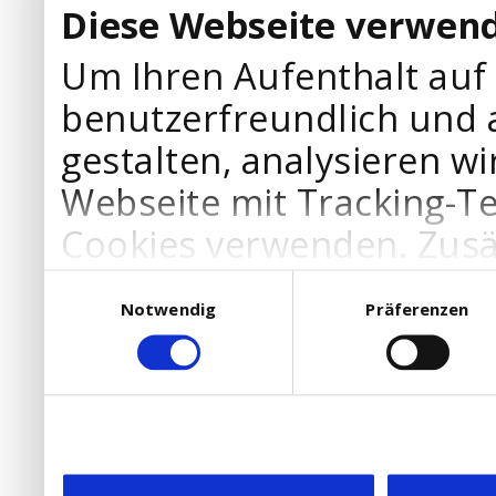
Diese Webseite verwend
Um Ihren Aufenthalt auf
benutzerfreundlich und 
gestalten, analysieren wi
Webseite mit Tracking-T
Cookies verwenden. Zusä
Werbepartner Cookies, u
Einwilligungsauswahl
Notwendig
Präferenzen
Ihre Bedürfnisse anzupa
die Verwendung von Cookies
DSGVO.
Ebenfalls willigen Sie ein