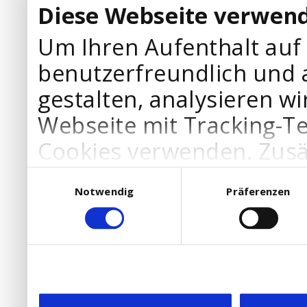
Diese Webseite verwend
Um Ihren Aufenthalt auf
benutzerfreundlich und 
gestalten, analysieren wi
Webseite mit Tracking-T
Cookies verwenden. Zusä
Werbepartner Cookies, u
Einwilligungsauswahl
Notwendig
Präferenzen
Ihre Bedürfnisse anzupa
die Verwendung von Cookies
DSGVO.
Ebenfalls willigen Sie ein