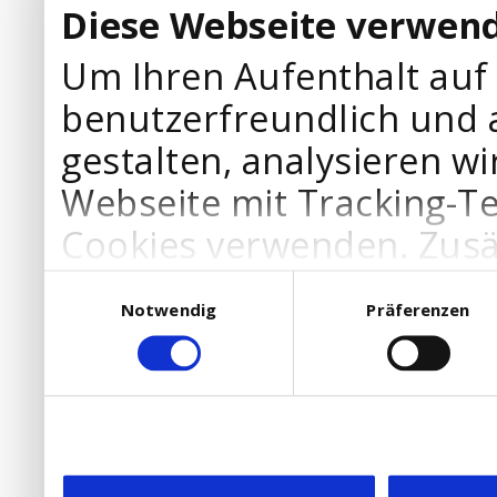
Diese Webseite verwend
Um Ihren Aufenthalt auf
benutzerfreundlich und 
gestalten, analysieren wi
Webseite mit Tracking-T
Cookies verwenden. Zusä
Werbepartner Cookies, u
Einwilligungsauswahl
Notwendig
Präferenzen
Ihre Bedürfnisse anzupa
die Verwendung von Cookies
DSGVO.
Ebenfalls willigen Sie ein