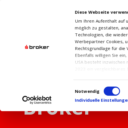
Diese Webseite verwen
Um Ihren Aufenthalt auf
möglich zu gestalten, an
Technologien, die wiede
Werbepartner Cookies, u
Rechtsgrundlage für die V
Ebenfalls willigen Sie ei
USA besteht inzwischen 
2023 ein vergleichbares 
Informationen über die b
damit einhergehenden V
Einwilligungsauswahl
in den USA, finden Sie a
Notwendig
Einwilligung auch jederz
Individuelle Einstellun