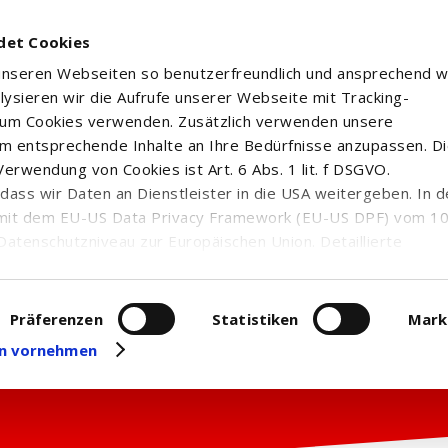
det Cookies
 unseren Webseiten so benutzerfreundlich und ansprechend w
alysieren wir die Aufrufe unserer Webseite mit Tracking-
rum Cookies verwenden. Zusätzlich verwenden unsere
m entsprechende Inhalte an Ihre Bedürfnisse anzupassen. D
erwendung von Cookies ist Art. 6 Abs. 1 lit. f DSGVO.
n, dass wir Daten an Dienstleister in die USA weitergeben. In 
mit dem EU-US Data Privacy Framework (EU-US DPF) vom 10. 
Datenschutzniveau zur Europäischen Union. Detaillierte
ei uns eingesetzten Cookies und deren Funktion, Hinweise zu
erarbeitung personenbezogener Daten und die Datenverarbe
uf unserer Seite zum
Datenschutz
. Dort können Sie Ihre
Präferenzen
Statistiken
Mark
eit widerrufen oder anpassen.
gen vornehmen