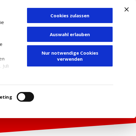
Cookies zulassen
Zum Depot
ie
Auswahl erlauben
ie
Nur notwendige Cookies
den
verwenden
Juli
r
itung
eting