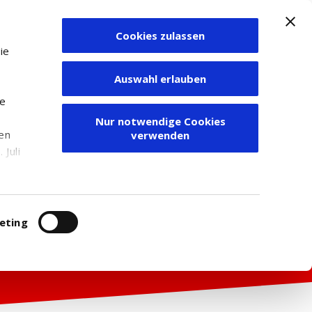
Cookies zulassen
Zum Depot
ie
Auswahl erlauben
ie
Nur notwendige Cookies
den
verwenden
Juli
r
itung
eting