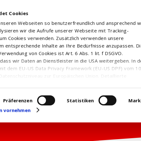
det Cookies
 unseren Webseiten so benutzerfreundlich und ansprechend w
alysieren wir die Aufrufe unserer Webseite mit Tracking-
rum Cookies verwenden. Zusätzlich verwenden unsere
m entsprechende Inhalte an Ihre Bedürfnisse anzupassen. D
erwendung von Cookies ist Art. 6 Abs. 1 lit. f DSGVO.
n, dass wir Daten an Dienstleister in die USA weitergeben. In 
mit dem EU-US Data Privacy Framework (EU-US DPF) vom 10. 
Datenschutzniveau zur Europäischen Union. Detaillierte
ei uns eingesetzten Cookies und deren Funktion, Hinweise zu
erarbeitung personenbezogener Daten und die Datenverarbe
uf unserer Seite zum
Datenschutz
. Dort können Sie Ihre
Präferenzen
Statistiken
Mark
eit widerrufen oder anpassen.
gen vornehmen