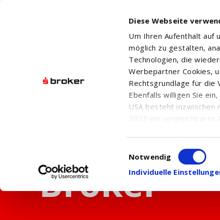
Diese Webseite verwen
Um Ihren Aufenthalt auf
möglich zu gestalten, an
Technologien, die wiede
Werbepartner Cookies, u
Rechtsgrundlage für die V
Ebenfalls willigen Sie ei
USA besteht inzwischen 
2023 ein vergleichbares 
Informationen über die b
damit einhergehenden V
Einwilligungsauswahl
in den USA, finden Sie a
Notwendig
Einwilligung auch jederz
Individuelle Einstellun