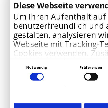
Diese Webseite verwend
Um Ihren Aufenthalt auf
benutzerfreundlich und 
gestalten, analysieren wi
Webseite mit Tracking-T
Cookies verwenden. Zusä
Werbepartner Cookies, u
Einwilligungsauswahl
Notwendig
Präferenzen
Ihre Bedürfnisse anzupa
die Verwendung von Cookies
DSGVO.
Ebenfalls willigen Sie ein