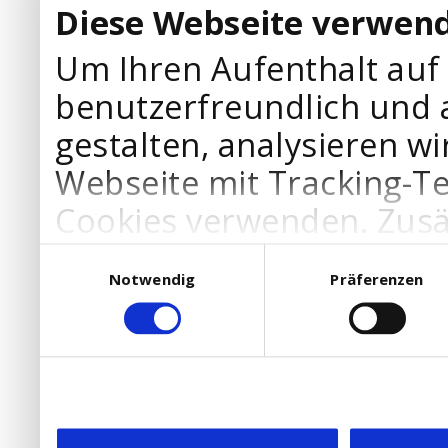
Diese Webseite verwend
Um Ihren Aufenthalt auf
benutzerfreundlich und 
gestalten, analysieren wi
Webseite mit Tracking-T
Cookies verwenden. Zusä
Werbepartner Cookies, u
Einwilligungsauswahl
Notwendig
Präferenzen
Ihre Bedürfnisse anzupa
die Verwendung von Cookies
DSGVO.
Ebenfalls willigen Sie ein