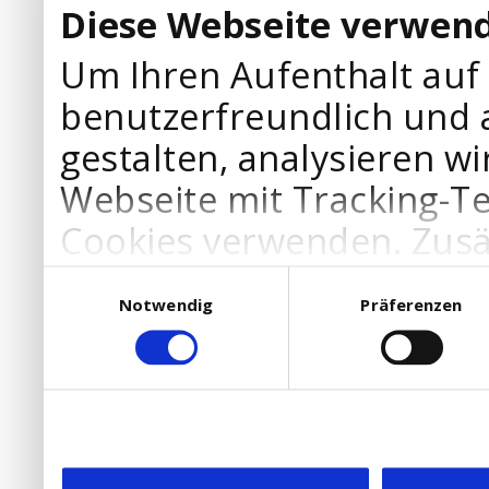
Diese Webseite verwend
Um Ihren Aufenthalt auf
benutzerfreundlich und 
gestalten, analysieren wi
Webseite mit Tracking-T
Cookies verwenden. Zusä
Werbepartner Cookies, u
Einwilligungsauswahl
Notwendig
Präferenzen
Ihre Bedürfnisse anzupa
die Verwendung von Cookies
DSGVO.
Ebenfalls willigen Sie ein