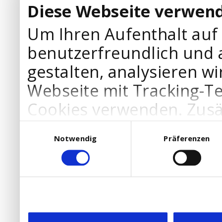
Diese Webseite verwend
Um Ihren Aufenthalt auf
benutzerfreundlich und 
gestalten, analysieren wi
Webseite mit Tracking-T
Cookies verwenden. Zusä
Werbepartner Cookies, u
Einwilligungsauswahl
Notwendig
Präferenzen
Ihre Bedürfnisse anzupa
die Verwendung von Cookies
DSGVO.
Ebenfalls willigen Sie ein