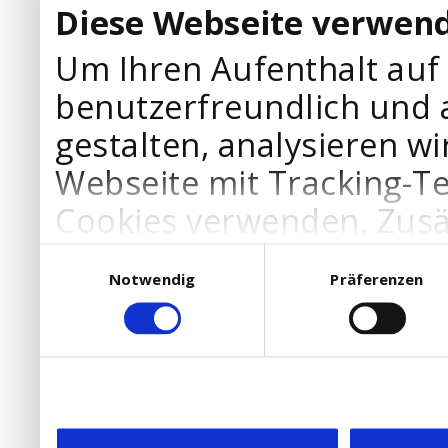
Diese Webseite verwend
Um Ihren Aufenthalt auf
benutzerfreundlich und 
gestalten, analysieren wi
Webseite mit Tracking-T
Cookies verwenden. Zusä
Werbepartner Cookies, u
Einwilligungsauswahl
Notwendig
Präferenzen
Ihre Bedürfnisse anzupa
die Verwendung von Cookies
DSGVO.
Ebenfalls willigen Sie ein