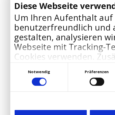
Diese Webseite verwend
Um Ihren Aufenthalt auf
benutzerfreundlich und 
gestalten, analysieren wi
Webseite mit Tracking-T
Cookies verwenden. Zusä
Werbepartner Cookies, u
Einwilligungsauswahl
Notwendig
Präferenzen
Ihre Bedürfnisse anzupa
die Verwendung von Cookies
DSGVO.
Ebenfalls willigen Sie ein