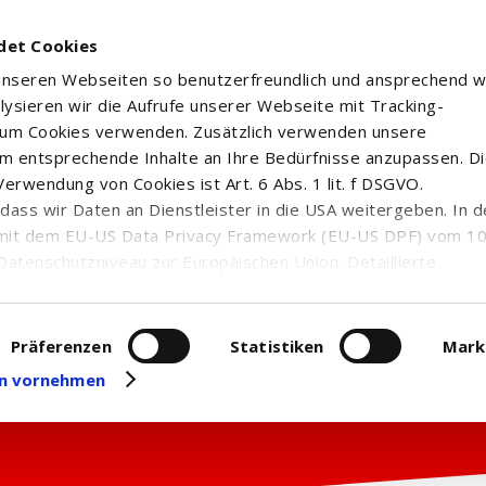
det Cookies
 unseren Webseiten so benutzerfreundlich und ansprechend w
alysieren wir die Aufrufe unserer Webseite mit Tracking-
rum Cookies verwenden. Zusätzlich verwenden unsere
m entsprechende Inhalte an Ihre Bedürfnisse anzupassen. D
erwendung von Cookies ist Art. 6 Abs. 1 lit. f DSGVO.
n, dass wir Daten an Dienstleister in die USA weitergeben. In 
mit dem EU-US Data Privacy Framework (EU-US DPF) vom 10. 
Datenschutzniveau zur Europäischen Union. Detaillierte
ei uns eingesetzten Cookies und deren Funktion, Hinweise zu
erarbeitung personenbezogener Daten und die Datenverarbe
uf unserer Seite zum
Datenschutz
. Dort können Sie Ihre
Präferenzen
Statistiken
Mark
eit widerrufen oder anpassen.
gen vornehmen