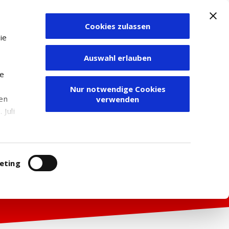
Cookies zulassen
Zum Depot
ie
Auswahl erlauben
ie
Nur notwendige Cookies
den
verwenden
Juli
r
itung
eting