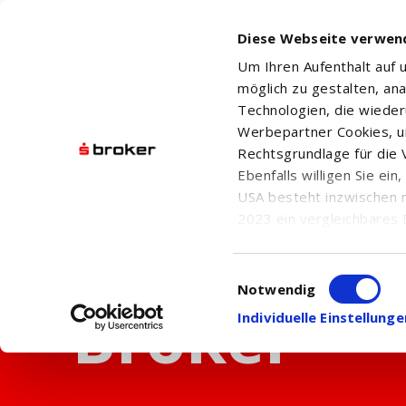
Diese Webseite verwen
Um Ihren Aufenthalt auf
möglich zu gestalten, an
Technologien, die wiede
Werbepartner Cookies, u
Rechtsgrundlage für die V
Ebenfalls willigen Sie ei
USA besteht inzwischen 
2023 ein vergleichbares 
Informationen über die b
damit einhergehenden V
Einwilligungsauswahl
in den USA, finden Sie a
Notwendig
Einwilligung auch jederz
Individuelle Einstellun