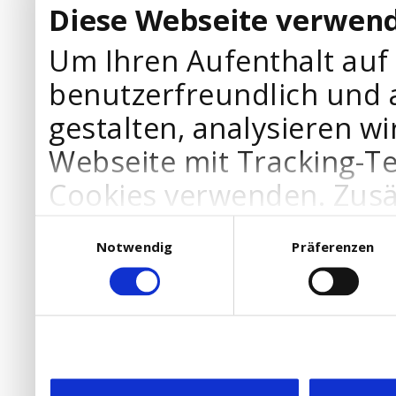
Diese Webseite verwend
Um Ihren Aufenthalt auf
benutzerfreundlich und 
gestalten, analysieren wi
Webseite mit Tracking-T
Cookies verwenden. Zusä
Werbepartner Cookies, u
Einwilligungsauswahl
Notwendig
Präferenzen
Ihre Bedürfnisse anzupa
die Verwendung von Cookies
DSGVO.
Ebenfalls willigen Sie ein