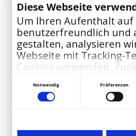
Diese Webseite verwend
Um Ihren Aufenthalt auf
benutzerfreundlich und 
gestalten, analysieren wi
Webseite mit Tracking-T
Cookies verwenden. Zusä
Werbepartner Cookies, u
Einwilligungsauswahl
Notwendig
Präferenzen
Ihre Bedürfnisse anzupa
die Verwendung von Cookies
DSGVO.
Ebenfalls willigen Sie ein