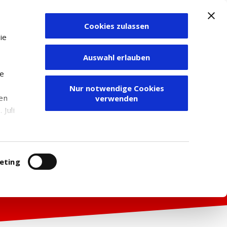
Cookies zulassen
Zum Depot
ie
Auswahl erlauben
ie
Nur notwendige Cookies
den
verwenden
Juli
r
itung
eting