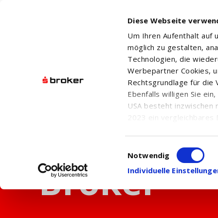
Diese Webseite verwen
Um Ihren Aufenthalt auf
möglich zu gestalten, an
Technologien, die wiede
Werbepartner Cookies, u
Rechtsgrundlage für die V
Ebenfalls willigen Sie ei
USA besteht inzwischen 
2023 ein vergleichbares 
Informationen über die b
damit einhergehenden V
Einwilligungsauswahl
in den USA, finden Sie a
Notwendig
Einwilligung auch jederz
Individuelle Einstellun