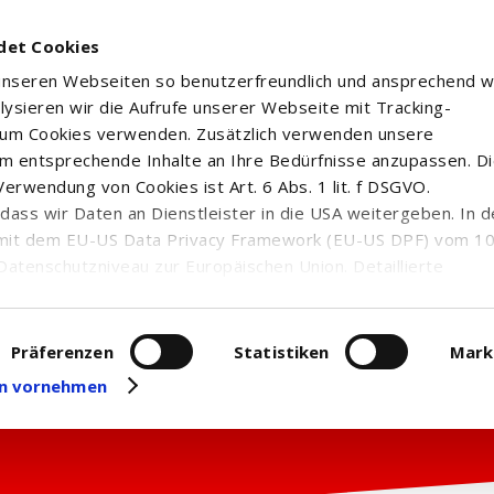
det Cookies
 unseren Webseiten so benutzerfreundlich und ansprechend w
alysieren wir die Aufrufe unserer Webseite mit Tracking-
rum Cookies verwenden. Zusätzlich verwenden unsere
m entsprechende Inhalte an Ihre Bedürfnisse anzupassen. D
erwendung von Cookies ist Art. 6 Abs. 1 lit. f DSGVO.
n, dass wir Daten an Dienstleister in die USA weitergeben. In 
mit dem EU-US Data Privacy Framework (EU-US DPF) vom 10. 
Datenschutzniveau zur Europäischen Union. Detaillierte
ei uns eingesetzten Cookies und deren Funktion, Hinweise zu
erarbeitung personenbezogener Daten und die Datenverarbe
uf unserer Seite zum
Datenschutz
. Dort können Sie Ihre
Präferenzen
Statistiken
Mark
eit widerrufen oder anpassen.
gen vornehmen