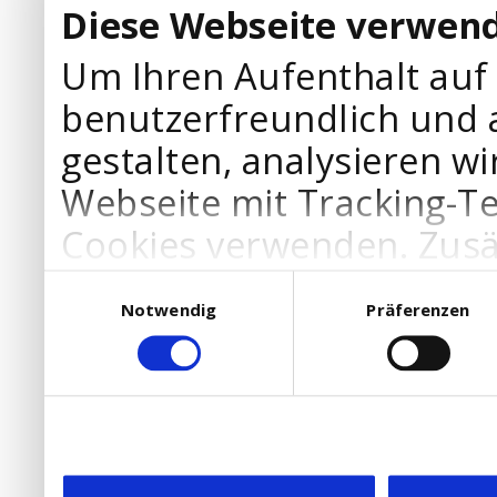
Diese Webseite verwend
Um Ihren Aufenthalt auf
benutzerfreundlich und 
gestalten, analysieren wi
Webseite mit Tracking-T
Cookies verwenden. Zusä
Werbepartner Cookies, u
Einwilligungsauswahl
Notwendig
Präferenzen
Ihre Bedürfnisse anzupa
die Verwendung von Cookies
DSGVO.
Ebenfalls willigen Sie ein