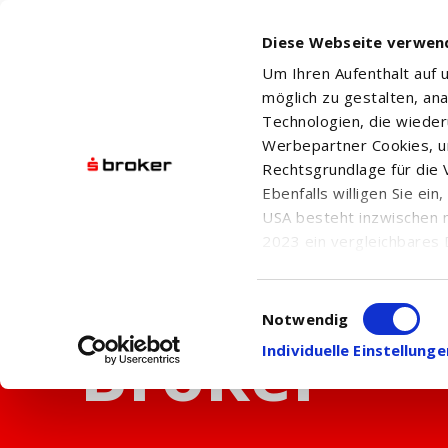
Diese Webseite verwen
Um Ihren Aufenthalt auf
möglich zu gestalten, an
Technologien, die wiede
Werbepartner Cookies, u
Rechtsgrundlage für die V
Ebenfalls willigen Sie ei
USA besteht inzwischen 
2023 ein vergleichbares 
Informationen über die b
damit einhergehenden V
Einwilligungsauswahl
in den USA, finden Sie a
Notwendig
Einwilligung auch jederz
Individuelle Einstellun