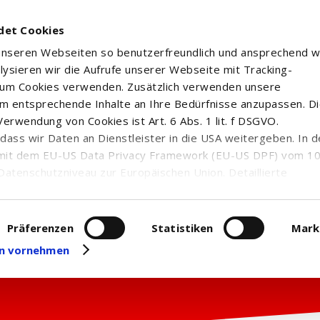
det Cookies
 unseren Webseiten so benutzerfreundlich und ansprechend w
alysieren wir die Aufrufe unserer Webseite mit Tracking-
rum Cookies verwenden. Zusätzlich verwenden unsere
m entsprechende Inhalte an Ihre Bedürfnisse anzupassen. D
erwendung von Cookies ist Art. 6 Abs. 1 lit. f DSGVO.
n, dass wir Daten an Dienstleister in die USA weitergeben. In 
mit dem EU-US Data Privacy Framework (EU-US DPF) vom 10. 
Datenschutzniveau zur Europäischen Union. Detaillierte
ei uns eingesetzten Cookies und deren Funktion, Hinweise zu
erarbeitung personenbezogener Daten und die Datenverarbe
uf unserer Seite zum
Datenschutz
. Dort können Sie Ihre
Präferenzen
Statistiken
Mark
eit widerrufen oder anpassen.
gen vornehmen