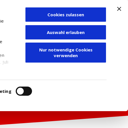
Cookies zulassen
Zum Depot
ie
Auswahl erlauben
ie
Nur notwendige Cookies
den
verwenden
Juli
r
itung
eting