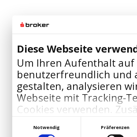
Diese Webseite verwend
Um Ihren Aufenthalt auf
benutzerfreundlich und 
gestalten, analysieren wi
Webseite mit Tracking-T
Cookies verwenden. Zusä
Werbepartner Cookies, u
Einwilligungsauswahl
Notwendig
Präferenzen
Ihre Bedürfnisse anzupa