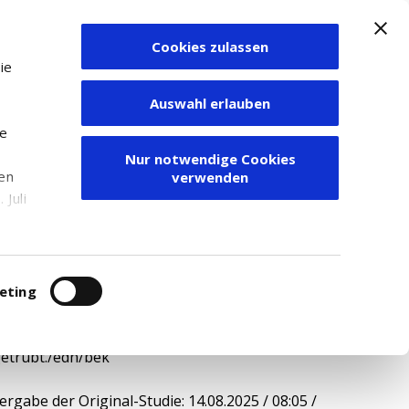
Cookies zulassen
Zum Depot
ie
Auswahl erlauben
ie
Nur notwendige Cookies
den
verwenden
Juli
r
itung
eting
zahlen auf "Hold" mit einem Kursziel von 11
hen, schrieb Nizla Naizer in einer am
getrübt./edh/bek
rgabe der Original-Studie: 14.08.2025 / 08:05 /