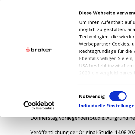
Diese Webseite verwen
Um Ihren Aufenthalt auf
möglich zu gestalten, an
Technologien, die wiede
Werbepartner Cookies, u
Rechtsgrundlage für die V
Ebenfalls willigen Sie ei
Deutsche Bank belässt Hellofresh auf 'Hold' 
USA besteht inzwischen 
2023 ein vergleichbares 
Informationen über die b
Datum: 14.08.25
damit einhergehenden V
Uhrzeit: 13:12
Einwilligungsauswahl
in den USA, finden Sie a
Notwendig
Einwilligung auch jederz
FRANKFURT (dpa-AFX Analyser) - Deutsche Bank
Individuelle Einstellun
Euro belassen. Die Kennziffern des Kochboxen
Donnerstag vorliegenden Studie. Aufgrund neg
Veröffentlichung der Original-Studie: 14.08.20