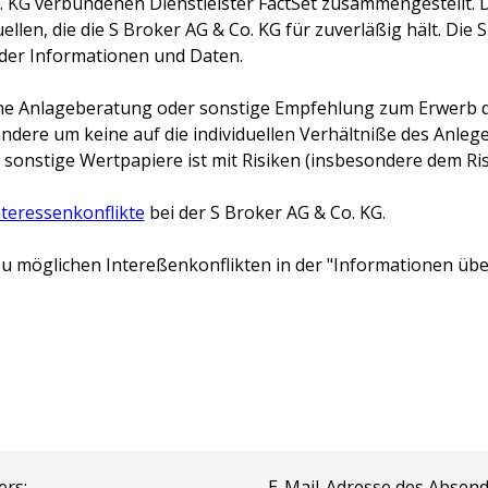
. KG
verbundenen Dienstleister FactSet zusammengestellt. 
llen, die die
S Broker AG & Co. KG
für zuverläßig hält. Die
S
 der Informationen und Daten.
keine Anlageberatung oder sonstige Empfehlung zum Erwerb d
ondere um keine auf die individuellen Verhältniße des Anl
 sonstige Wertpapiere ist mit Risiken (insbesondere dem Risi
nteressenkonflikte
bei der
S Broker AG & Co. KG
.
u möglichen Intereßenkonflikten in der "Informationen über
ers:
E-Mail-Adresse des Absend