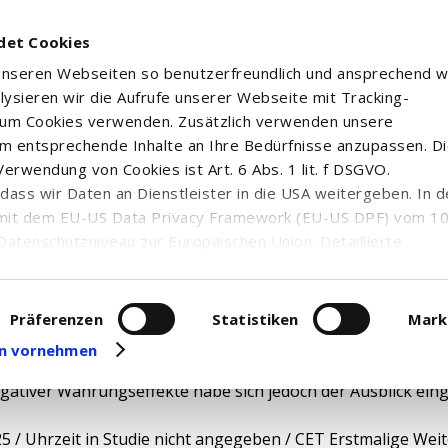
det Cookies
 unseren Webseiten so benutzerfreundlich und ansprechend w
alysieren wir die Aufrufe unserer Webseite mit Tracking-
rum Cookies verwenden. Zusätzlich verwenden unsere
m entsprechende Inhalte an Ihre Bedürfnisse anzupassen. D
erwendung von Cookies ist Art. 6 Abs. 1 lit. f DSGVO.
n, dass wir Daten an Dienstleister in die USA weitergeben. In 
- Ziel 11 Euro
mit dem EU-US Data Privacy Framework (EU-US DPF) vom 10. 
Datenschutzniveau zur Europäischen Union. Detaillierte
ei uns eingesetzten Cookies und deren Funktion, Hinweise zu
erarbeitung personenbezogener Daten und die Datenverarbe
uf unserer Seite zum
Datenschutz
. Dort können Sie Ihre
Präferenzen
Statistiken
Mark
eit widerrufen oder anpassen.
 Research hat die Einstufung für Hellofresh nach Quartals
gen vornehmen
-Lieferanten hätten weitgehend ihren Erwartungen entsproc
ativer Währungseffekte habe sich jedoch der Ausblick ein
25 / Uhrzeit in Studie nicht angegeben / CET Erstmalige Weite