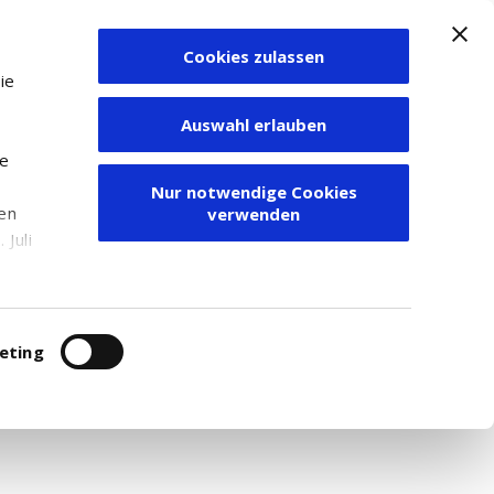
Cookies zulassen
Zum Depot
ie
Auswahl erlauben
ie
Nur notwendige Cookies
den
verwenden
Juli
r
itung
eting