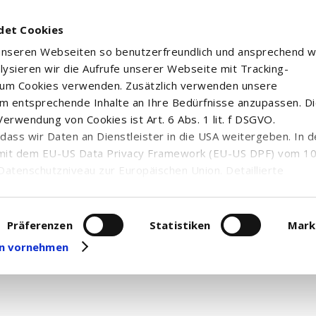
det Cookies
 unseren Webseiten so benutzerfreundlich und ansprechend w
alysieren wir die Aufrufe unserer Webseite mit Tracking-
rum Cookies verwenden. Zusätzlich verwenden unsere
m entsprechende Inhalte an Ihre Bedürfnisse anzupassen. D
erwendung von Cookies ist Art. 6 Abs. 1 lit. f DSGVO.
n, dass wir Daten an Dienstleister in die USA weitergeben. In 
mit dem EU-US Data Privacy Framework (EU-US DPF) vom 10. 
Datenschutzniveau zur Europäischen Union. Detaillierte
ei uns eingesetzten Cookies und deren Funktion, Hinweise zu
erarbeitung personenbezogener Daten und die Datenverarbe
uf unserer Seite zum
Datenschutz
. Dort können Sie Ihre
Präferenzen
Statistiken
Mark
eit widerrufen oder anpassen.
gen vornehmen