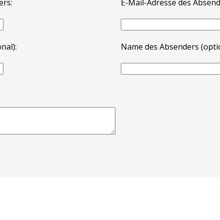
ers:
E-Mail-Adresse des Absend
nal):
Name des Absenders (optio