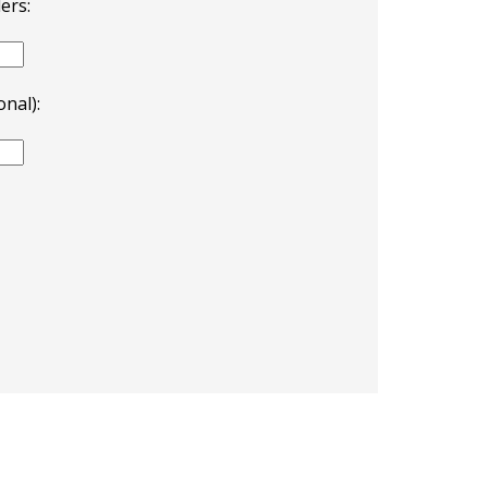
ers:
nal):