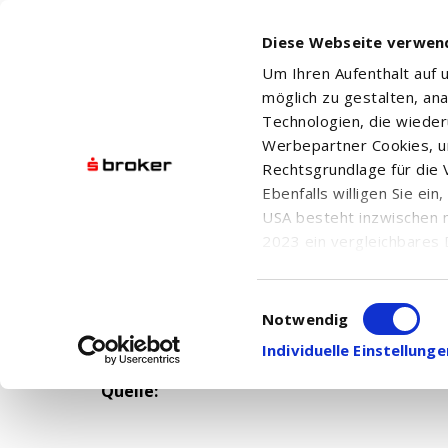
Diese Webseite verwen
Um Ihren Aufenthalt auf
möglich zu gestalten, an
Technologien, die wiede
Werbepartner Cookies, u
Rechtsgrundlage für die V
Ebenfalls willigen Sie ei
USA besteht inzwischen 
2023 ein vergleichbares 
Informationen über die b
Datum: n.v.
damit einhergehenden V
Uhrzeit: n.v.
Einwilligungsauswahl
in den USA, finden Sie a
Notwendig
Einwilligung auch jederz
Individuelle Einstellun
Quelle: