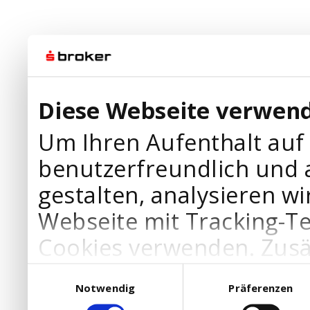
Diese Webseite verwend
Um Ihren Aufenthalt auf
benutzerfreundlich und 
gestalten, analysieren wi
Webseite mit Tracking-T
Cookies verwenden. Zusä
Werbepartner Cookies, u
Einwilligungsauswahl
Notwendig
Präferenzen
Ihre Bedürfnisse anzupa