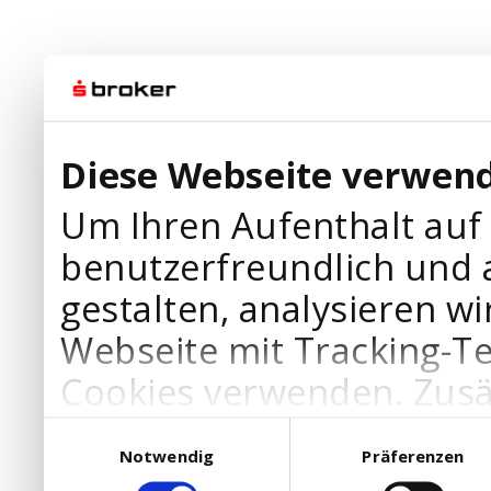
Diese Webseite verwend
Um Ihren Aufenthalt auf
benutzerfreundlich und 
gestalten, analysieren wi
Webseite mit Tracking-T
Cookies verwenden. Zusä
Werbepartner Cookies, u
Einwilligungsauswahl
Notwendig
Präferenzen
Ihre Bedürfnisse anzupa